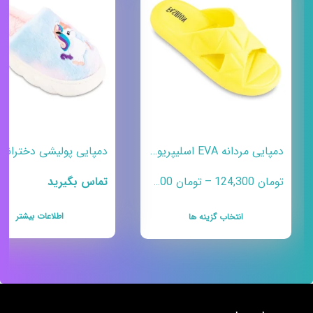
دمپایی مردانه EVA اسلیپریو مدل سبلان – سبک، راحت و بادوام
Price range: تومان 124,300 through تومان 135,300
تومان
124,300
–
تومان
135,300
تماس بگیرید
اطلاعات بیشتر
انتخاب گزینه ها