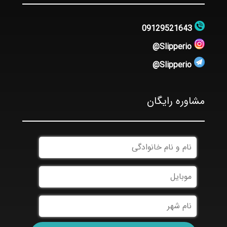
09129521643
Slipperio@
Slipperio@
مشاوره رایگان
نام
و
نام
موبایل
خانوادگی
نام
شهر